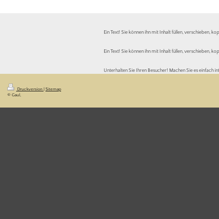
Ein Text! Sie können ihn mit Inhalt füllen, verschieben, k
Ein Text! Sie können ihn mit Inhalt füllen, verschieben, k
Unterhalten Sie Ihren Besucher! Machen Sie es einfach int
Druckversion
|
Sitemap
© Gaul,