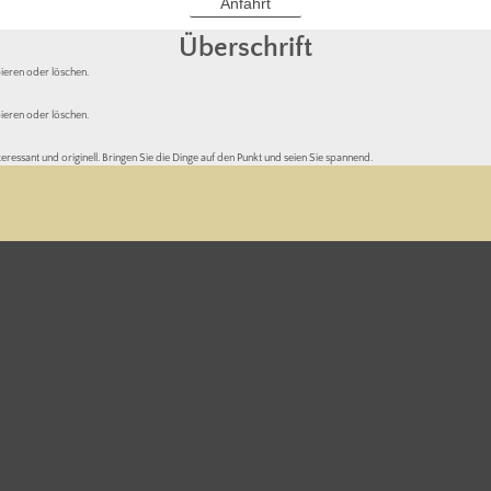
Anfahrt
Überschrift
opieren oder löschen.
opieren oder löschen.
eressant und originell. Bringen Sie die Dinge auf den Punkt und seien Sie spannend.